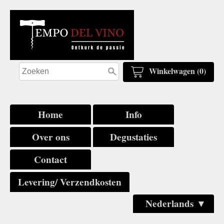
Winkelwagen (0)
Home
Info
Over ons
Degustaties
Contact
Levering/ Verzendkosten
Nederlands ▼