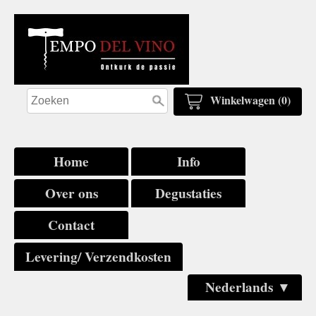
Winkelwagen (0)
Home
Info
Over ons
Degustaties
Contact
Levering/ Verzendkosten
Nederlands ▼