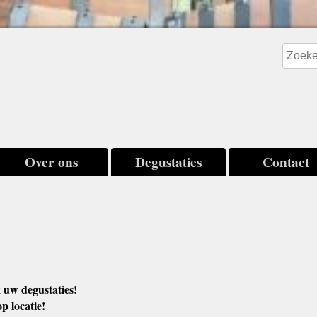
Over ons
Degustaties
Contact
 uw degustaties!
op locatie!