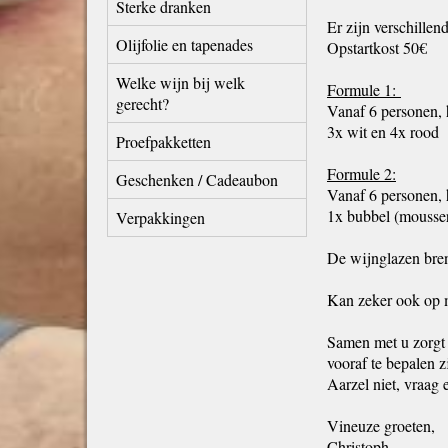
Sterke dranken
Er zijn verschillen
Olijfolie en tapenades
Opstartkost 50€
Welke wijn bij welk
Formule 1:
gerecht?
Vanaf 6 personen, 
3x wit en 4x rood
Proefpakketten
Formule 2:
Geschenken / Cadeaubon
Vanaf 6 personen, 
1x bubbel (mousser
Verpakkingen
De wijnglazen bre
Kan zeker ook op m
Samen met u zorgt 
vooraf te bepalen z
Aarzel niet, vraag 
Vineuze groeten,
Christoph