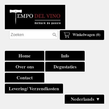
Winkelwagen (0)
Home
Info
Over ons
Degustaties
Contact
Levering/ Verzendkosten
Nederlands ▼