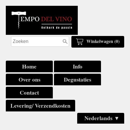
Winkelwagen (0)
Home
Info
Over ons
Degustaties
Contact
Levering/ Verzendkosten
Nederlands ▼