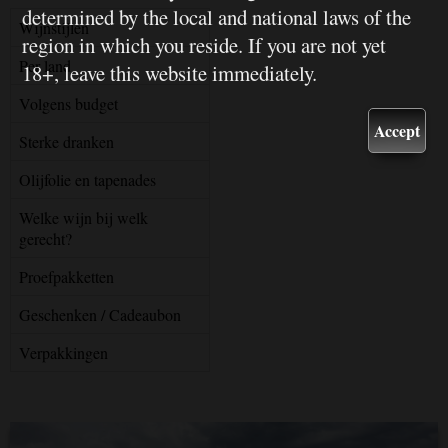
determined by the local and national laws of the
Wijnstijlen
region in which you reside. If you are not yet
Per land
18+, leave this website immediately.
Volgens budget
Accept
Sterke dranken
Olijfolie en tapenades
Welke wijn bij welk
gerecht?
Proefpakketten
Geschenken / Cadeaubon
Verpakkingen