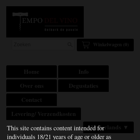
Winkelwagen (0)
Home
Info
Over ons
Degustaties
Contact
Levering/ Verzendkosten
Nederlands ▼
This site contains content intended for
individuals 18/21 years of age or older as