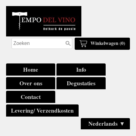
Winkelwagen (0)
Home
Info
Over ons
Degustaties
Contact
Levering/ Verzendkosten
Nederlands ▼