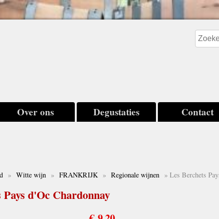
Over ons
Degustaties
Contact
nd
»
Witte wijn
»
FRANKRIJK
»
Regionale wijnen
» Les Berchets Pay
s Pays d'Oc Chardonnay
€ 9,20