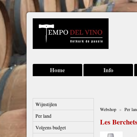
Home
Info
Wijnstijlen
Webshop
»
Per la
Per land
Les Berchet
Volgens budget