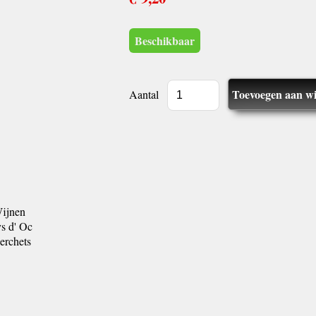
Beschikbaar
Aantal
Wijnen
s d' Oc
erchets